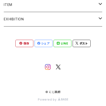
admi
ITEM
COQ textile
ALL ITEM
EXHIBITION
Crepe.吉丸睦
イヤリング
2F ギャラリー
保存
シェア
LINE
ポスト
grun
うちわ
1F ギャラリー
gungulparman
オブジェ
itashiori
カード
KAKERA
絵画
© にじ画廊
Powered by
Kanae Entani
カップ