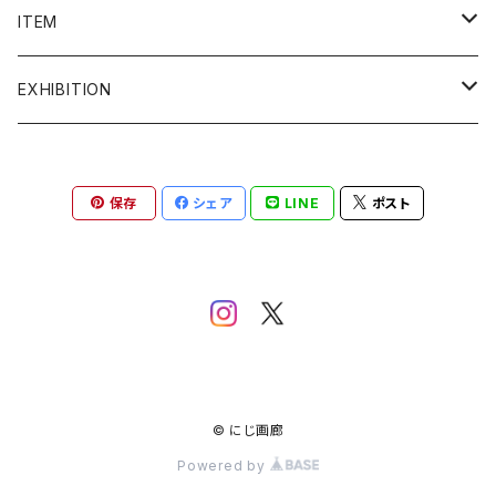
admi
ITEM
COQ textile
ALL ITEM
EXHIBITION
Crepe.吉丸睦
イヤリング
2F ギャラリー
保存
シェア
LINE
ポスト
grun
うちわ
1F ギャラリー
gungulparman
オブジェ
itashiori
カード
KAKERA
絵画
© にじ画廊
Powered by
Kanae Entani
カップ