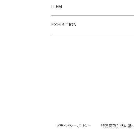
admi
ITEM
COQ textile
ALL ITEM
EXHIBITION
Crepe.吉丸睦
イヤリング
2F ギャラリー
grun
うちわ
1F ギャラリー
gungulparman
オブジェ
itashiori
カード
KAKERA
絵画
プライバシーポリシー
特定商取引法に基
Kanae Entani
カップ