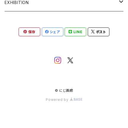
COQ textile
ALL ITEM
EXHIBITION
Crepe.吉丸睦
イヤリング
2F ギャラリー
保存
シェア
LINE
ポスト
grun
うちわ
1F ギャラリー
gungulparman
オブジェ
itashiori
カード
KAKERA
絵画
© にじ画廊
Powered by
Kanae Entani
カップ
kunkun
カレンダー