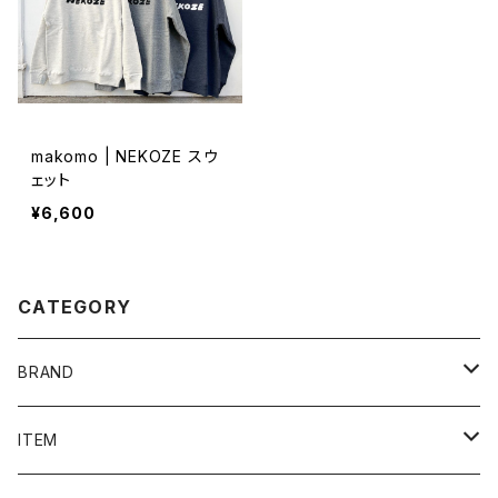
makomo | NEKOZE スウ
ェット
¥6,600
CATEGORY
BRAND
admi
ITEM