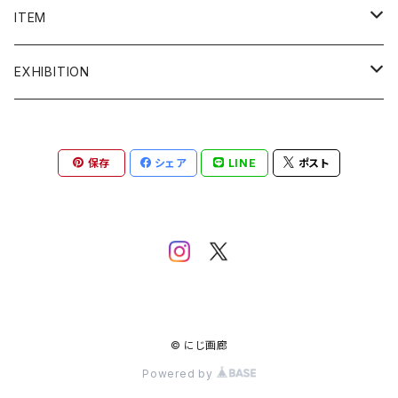
admi
ITEM
COQ textile
ALL ITEM
EXHIBITION
Crepe.吉丸睦
イヤリング
2F ギャラリー
保存
シェア
LINE
ポスト
grun
うちわ
1F ギャラリー
gungulparman
オブジェ
itashiori
カード
KAKERA
絵画
© にじ画廊
Powered by
Kanae Entani
カップ