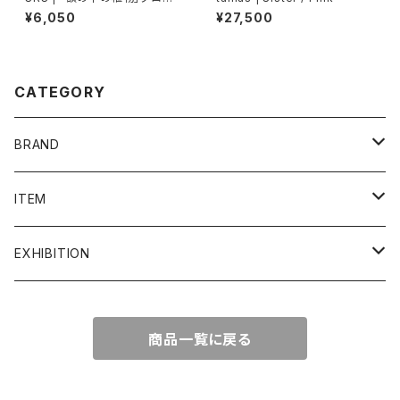
チ
¥6,050
¥27,500
CATEGORY
BRAND
admi
ITEM
COQ textile
ALL ITEM
EXHIBITION
Crepe.吉丸睦
イヤリング
2F ギャラリー
商品一覧に戻る
grun
うちわ
1F ギャラリー