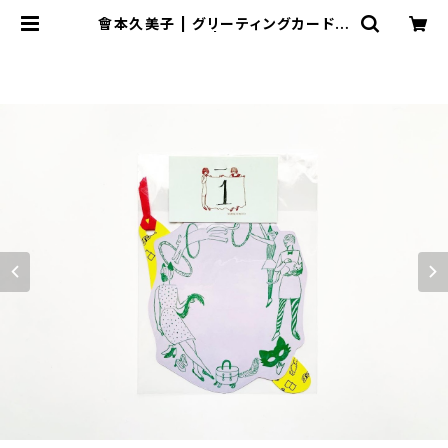
會本久美子 | グリーティングカードセ
ット A | にじ画廊