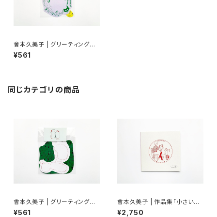
會本久美子 | グリーティングカ
ードセット A
¥561
同じカテゴリの商品
會本久美子 | グリーティングカ
會本久美子 | 作品集「小さい魔
ードセットB
法」
¥561
¥2,750