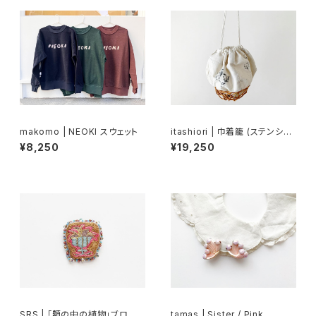
makomo | NEOKI スウェット
itashiori | 巾着籠 (ステンシル
a)
¥8,250
¥19,250
SRS | 「額の中の植物」ブロー
tamas | Sister / Pink