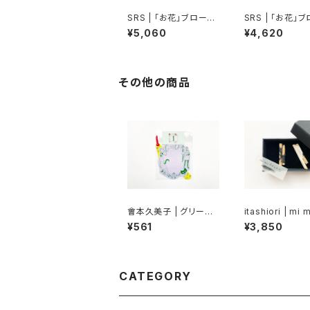
SRS | 「お花」ブローチ
SRS | 「お花」
A
D
¥5,060
¥4,620
その他の商品
會本久美子 | グリーテ
itashiori | mi 
ィングカードセット A
a ri (pierce2)
¥561
¥3,850
CATEGORY