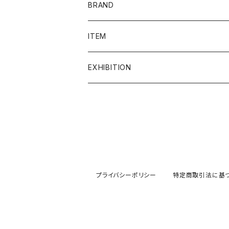
BRAND
admi
ITEM
COQ textile
ALL ITEM
EXHIBITION
Crepe.吉丸睦
イヤリング
2F ギャラリー
grun
うちわ
1F ギャラリー
gungulparman
オブジェ
プライバシーポリシー
特定商取引法に基
itashiori
カード
KAKERA
絵画