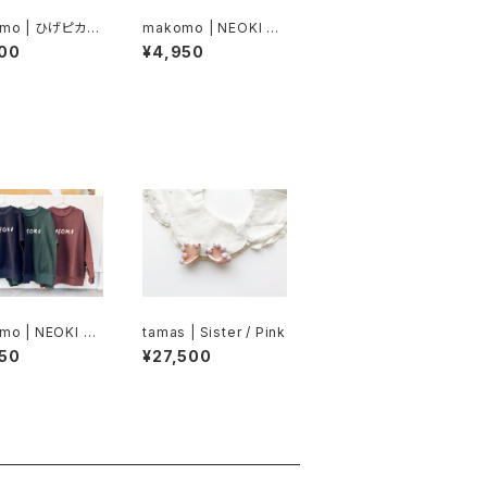
mo | ひげピカ T
makomo | NEOKI T
シャツ
00
¥4,950
mo | NEOKI ス
tamas | Sister / Pink
ト
50
¥27,500