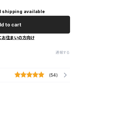
l shipping available
d to cart
にお住まいの方向け
通報する
(54)