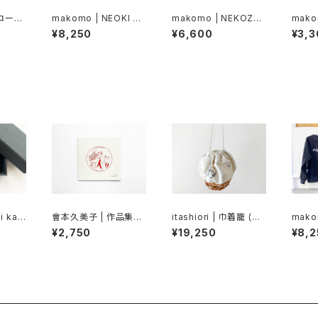
ブローチ
makomo | NEOKI ス
makomo | NEKOZE
mako
ウェット
スウェット
シャツ
¥8,250
¥6,600
¥3,3
mi ka z
會本久美子 | 作品集
itashiori | 巾着籠 (ス
mako
「小さい魔法」
テンシル a)
ウェッ
¥2,750
¥19,250
¥8,2