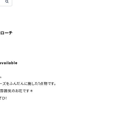
ブローチ
available
。
ーズをふんだんに施した1点物です。
な雰囲気のお花です＊
ぜひ！