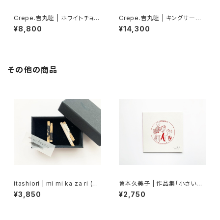
Crepe.吉丸睦 | ホワイトチョコ
Crepe.吉丸睦 | キングサーモ
ドライストロベリークッキーブロ
ン釣りのブ帽
¥8,800
¥14,300
ーチ
その他の商品
itashiori | mi mi ka za ri (pi
會本久美子 | 作品集「小さい魔
erce2)
法」
¥3,850
¥2,750