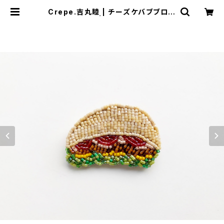
Crepe.吉丸睦 | チーズケバブブロー
チ | にじ画廊