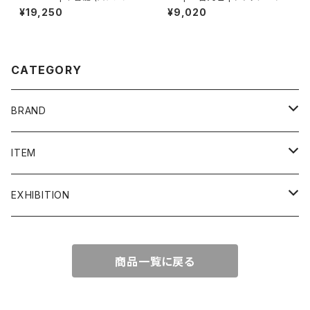
a)
マスカルポーネかき氷犬のブロ
¥19,250
¥9,020
ーチ
CATEGORY
BRAND
admi
ITEM
COQ textile
ALL ITEM
EXHIBITION
Crepe.吉丸睦
イヤリング
2F ギャラリー
商品一覧に戻る
grun
うちわ
1F ギャラリー