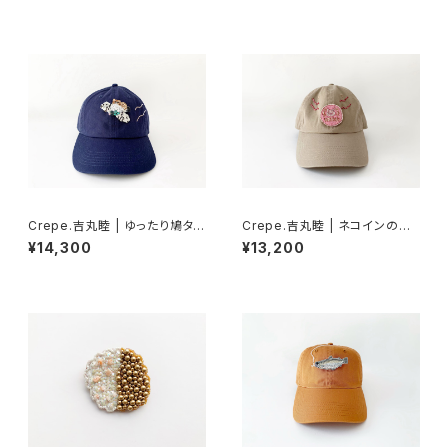
Crepe.吉丸睦 | ゆったり鳩タク
Crepe.吉丸睦 | ネコインのブ
シーのブ帽
帽
¥14,300
¥13,200