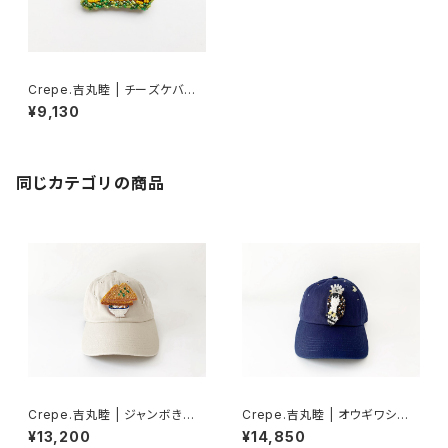
Crepe.吉丸睦 | チーズケバブ
ブローチ
¥9,130
同じカテゴリの商品
Crepe.吉丸睦 | ジャンボきつ
Crepe.吉丸睦 | オウギワシの
ねうどんのブ帽
ブ帽
¥13,200
¥14,850