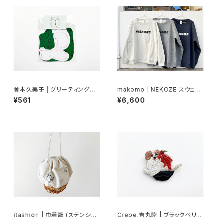
會本久美子 | グリーティングカ
makomo | NEKOZE スウェッ
ードセットB
ト
¥561
¥6,600
itashiori | 巾着籠 (ステンシル
Crepe.吉丸睦 | ブラックベリー