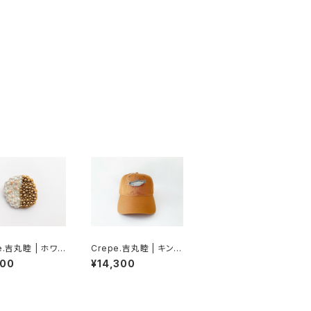
e.吉丸睦 | ホワイ
Crepe.吉丸睦 | キング
コドライストロベ
サーモン釣りのブ帽
800
¥14,300
ッキーブローチ