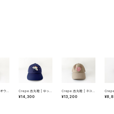
| オウギ
Crepe.吉丸睦 | ゆった
Crepe.吉丸睦 | ネコイ
Crep
り鳩タクシーのブ帽
ンのブ帽
トチョ
¥14,300
¥13,200
¥8,
リーク