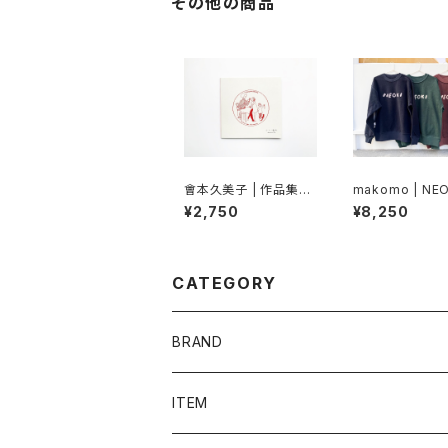
その他の商品
會本久美子 | 作品集
makomo | NEO
「小さい魔法」
ウェット
¥2,750
¥8,250
CATEGORY
BRAND
admi
ITEM