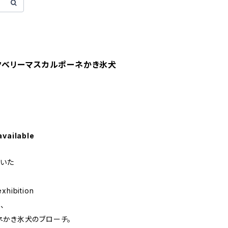
ラックベリーマスカルポーネかき氷犬
available
だいた
xhibition
、
ネかき氷犬のブローチ。