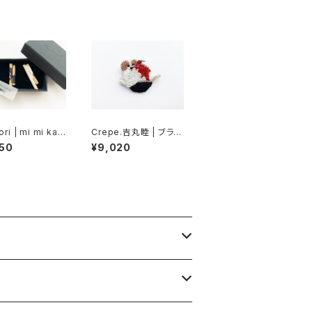
ori | mi mi ka z
Crepe.吉丸睦 | ブラッ
pierce2)
クベリーマスカルポー
50
¥9,020
ネかき氷犬のブローチ