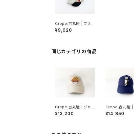
Crepe.吉丸睦 | ブラッ
クベリーマスカルポー
¥9,020
ネかき氷犬のブローチ
同じカテゴリの商品
Crepe.吉丸睦 | ジャン
Crepe.吉丸睦 
ボきつねうどんのブ帽
ワシのブ帽
¥13,200
¥14,850