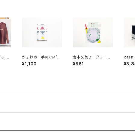
KI ス
かまわぬ | 手ぬぐい「か
會本久美子 | グリーテ
itashi
き氷」
ィングカードセット A
a ri (
¥1,100
¥561
¥3,8